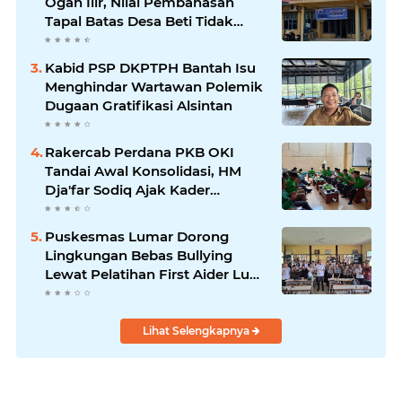
Ogan Ilir, Nilai Pembahasan
Tapal Batas Desa Beti Tidak
Transparan
Kabid PSP DKPTPH Bantah Isu
Menghindar Wartawan Polemik
Dugaan Gratifikasi Alsintan
Rakercab Perdana PKB OKI
Tandai Awal Konsolidasi, HM
Dja'far Sodiq Ajak Kader
Tinggalkan Dinamika Internal
Puskesmas Lumar Dorong
Lingkungan Bebas Bullying
Lewat Pelatihan First Aider Luka
Psikologis di SMAN 01
Lihat Selengkapnya