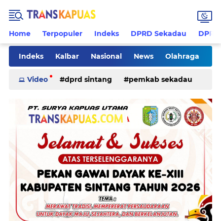
Home
Terpopuler
Indeks
DPRD Sekadau
DPRD 
Indeks
Kalbar
Nasional
News
Olahraga
Pilkades
Rohani
Sanggau
Sekadau
Video
dprd sintang
pemkab sekadau
Sintang
Sosial
Tips
ketapang
kriminal
pemkab sintang